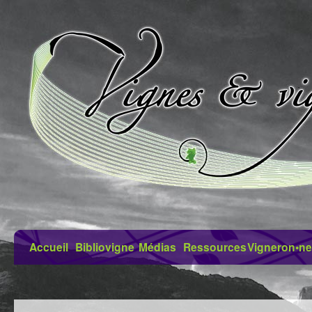
Accueil
Bibliovigne
Médias
Ressources
Vigneron•ne