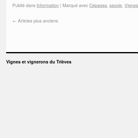
Publié dans
Information
|
Marqué avec
Cépages
,
savoie
,
Vignes
←
Articles plus anciens
Vignes et vignerons du Trièves