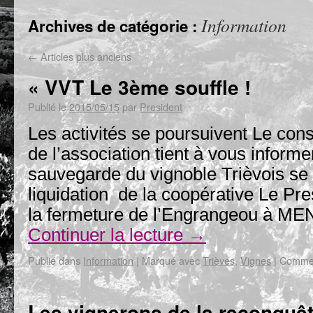
Information
Archives de catégorie :
←
Articles plus anciens
« VVT Le 3ème souffle !
Publié le
2015/05/15
par
President
Les activités se poursuivent Le cons
de l’association tient à vous informe
sauvegarde du vignoble Trièvois se 
liquidation de la coopérative Le Pre
la fermeture de l’Engrangeou à M
Continuer la lecture
→
Publié dans
Information
|
Marqué avec
Trièves
,
Vignes
|
Commen
Les vignerons de la reconquê