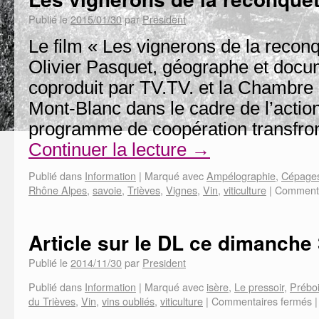
Publié le
2015/01/30
par
President
Le film « Les vignerons de la reconq
Olivier Pasquet, géographe et docum
coproduit par TV.TV. et la Chambre 
Mont-Blanc dans le cadre de l’action
programme de coopération transfron
Continuer la lecture
→
Publié dans
Information
|
Marqué avec
Ampélographie
,
Cépages
Rhône Alpes
,
savoie
,
Trièves
,
Vignes
,
Vin
,
viticulture
|
Commenta
Article sur le DL ce dimanch
Publié le
2014/11/30
par
President
Publié dans
Information
|
Marqué avec
isère
,
Le pressoir
,
Prébo
du Trièves
,
Vin
,
vins oubliés
,
viticulture
|
Commentaires fermés
|