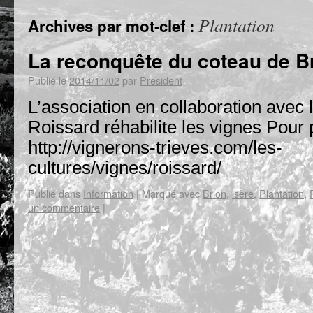
Plantation
Archives par mot-clef :
La reconquête du coteau de B
Publié le
2014/11/02
par
President
L’association en collaboration ave
Roissard réhabilite les vignes Pour
http://vignerons-trieves.com/les-
cultures/vignes/roissard/
Publié dans
Information
|
Marqué avec
Brion
,
isère
,
Plantation
,
un commentaire
|