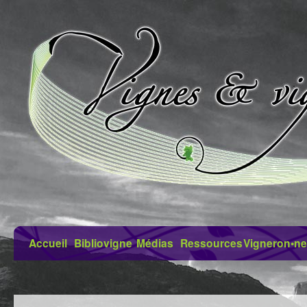
Accueil
Bibliovigne
Médias
Ressources
Vigneron•ne