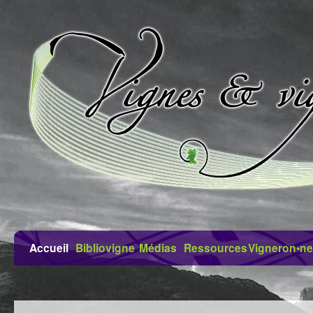
Accueil
Bibliovigne
Médias
Ressources
Vigneron•ne