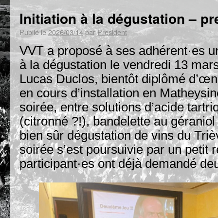
Initiation à la dégustation – p
Publié le
2026/03/14
par
President
VVT a proposé à ses adhérent·es une
à la dégustation le vendredi 13 mars
Lucas Duclos, bientôt diplômé d’œn
en cours d’installation en Matheysin
soirée, entre solutions d’acide tartr
(citronné ?!), bandelette au géraniol
bien sûr dégustation de vins du Trièv
soirée s’est poursuivie par un petit 
participant·es ont déjà demandé deu