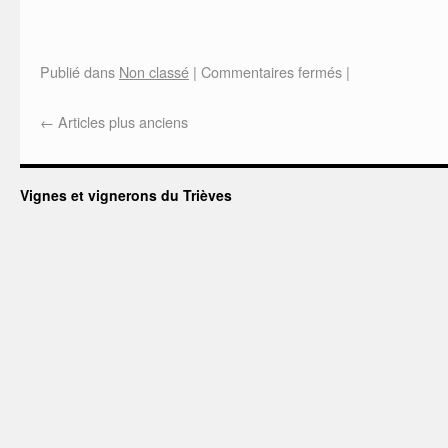
Publié dans
Non classé
|
Commentaires fermés
|
←
Articles plus anciens
Vignes et vignerons du Trièves