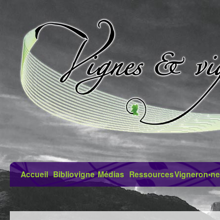
Accueil
Bibliovigne
Médias
Ressources
Vigneron•ne