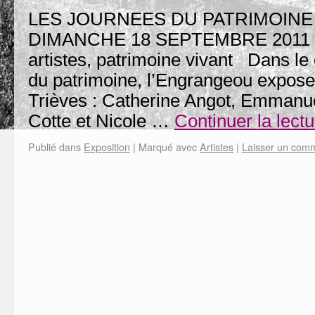
LES JOURNEES DU PATRIMOINE 
DIMANCHE 18 SEPTEMBRE 
artistes, patrimoine vivant Dans le
du patrimoine, l’Engrangeou expose 
Trièves : Catherine Angot, Emmanu
Cotte et Nicole …
Continuer la lect
Publié dans
Exposition
|
Marqué avec
Artistes
|
Laisser un com