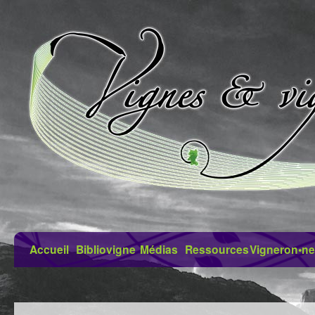
Accueil
Bibliovigne
Médias
Ressources
Vigneron•ne