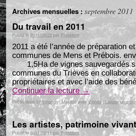
septembre 2011
Archives mensuelles :
Du travail en 2011
Publié le
2011/09/22
par
President
2011 a été l’année de préparation et 
communes de Mens et Prébois. env
1,5Ha de vignes sauvegardés sur
communes du Trièves en collaborati
propriétaires et avec l’aide des bé
Continuer la lecture
→
Publié dans
Information
|
Marqué avec
Vignes
|
Laisser un com
Les artistes, patrimoine vivan
Publié le
2011/09/11
par
President