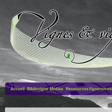
Accueil
Bibliovigne
Médias
Ressources
Vigneron•ne