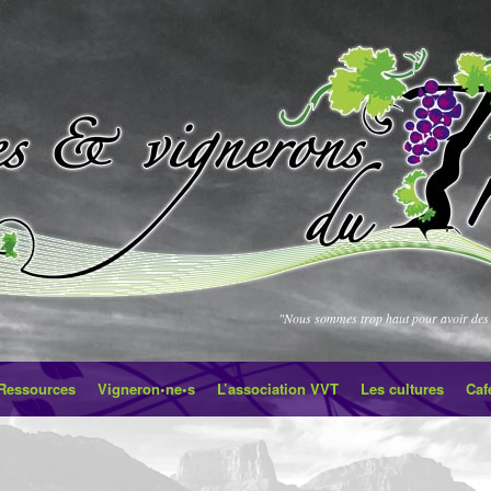
"Nous sommes trop haut pour avoir des 
Ressources
Vigneron•ne•s
L’association VVT
Les cultures
Caf