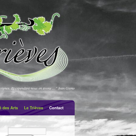
vignes. Et cependant nous en avons …" Jean Giono
é des Arts
Le Trièves
Contact