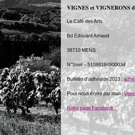
VIGNES et VIGNERONS d
Le Café des Arts
Bd Edouard Arnaud
38710 MENS
N°Siret – 51088194900034
Bulletin d’adhésion 2023 :
adhe
Pour nous écrire par mail :
vign
Notre page Facebook