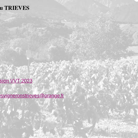
u TRIEVES
́sion VVT 2023
esvigneronstrieves@orange.fr