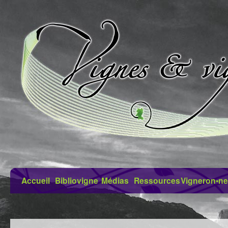
Accueil
Bibliovigne
Médias
Ressources
Vigneron•ne