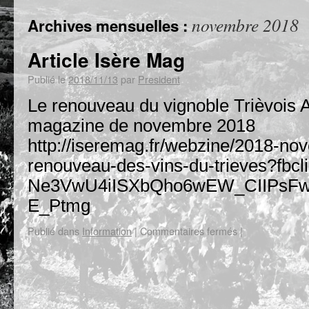
novembre 2018
Archives mensuelles :
Article Isère Mag
Publié le
2018/11/13
par
President
Le renouveau du vignoble Trièvois A
magazine de novembre 2018
http://iseremag.fr/webzine/2018-n
renouveau-des-vins-du-trieves?f
Ne3VwU4iISXbQho6wEW_CIIPsFw
E_Ptmg
Publié dans
Information
|
Commentaires fermés
|