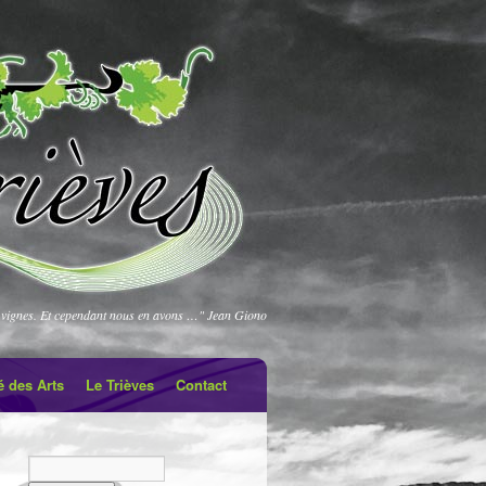
vignes. Et cependant nous en avons …" Jean Giono
é des Arts
Le Trièves
Contact