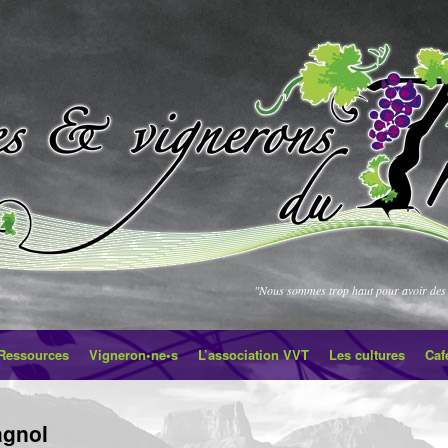
"Nous sommes trop haut pour avoir des 
Ressources
Vigneron•ne•s
L’association VVT
Les cultures
Caf
agnol