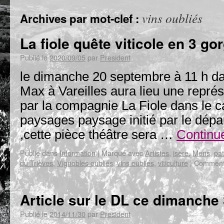
vins oubliés
Archives par mot-clef :
La fiole quête viticole en 3 go
Publié le
2020/09/05
par
President
le dimanche 20 septembre à 11 h da
Max à Vareilles aura lieu une représ
par la compagnie La Fiole dans le c
paysages paysage initié par le dépa
,cette pièce théâtre sera …
Continue
Publié dans
Information
|
Marqué avec
Artistes
,
isère
,
Mens
,
pa
du Trièves
,
Vignobles oubliés
,
vins oubliés
,
viticulture
|
Commenta
Article sur le DL ce dimanch
Publié le
2014/11/30
par
President