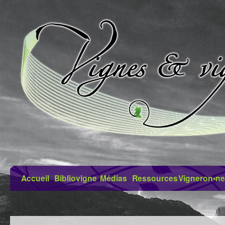
Accueil
Bibliovigne
Médias
Ressources
Vigneron•ne