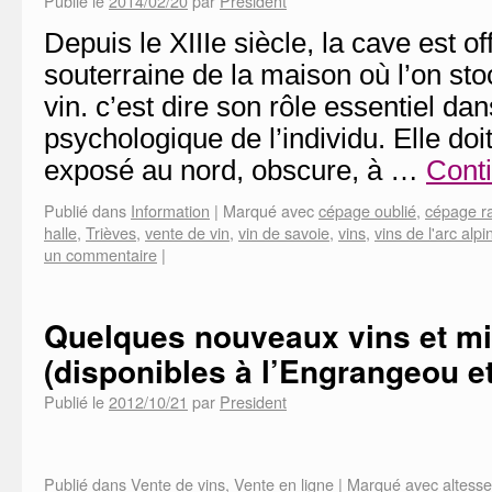
Publié le
2014/02/20
par
President
Depuis le XIIIe siècle, la cave est of
souterraine de la maison où l’on sto
vin. c’est dire son rôle essentiel dan
psychologique de l’individu. Elle doi
exposé au nord, obscure, à …
Conti
Publié dans
Information
|
Marqué avec
cépage oublié
,
cépage r
halle
,
Trièves
,
vente de vin
,
vin de savoie
,
vins
,
vins de l'arc alpi
un commentaire
|
Quelques nouveaux vins et mi
(disponibles à l’Engrangeou et
Publié le
2012/10/21
par
President
Publié dans
Vente de vins
,
Vente en ligne
|
Marqué avec
altess