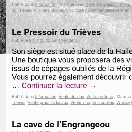
Publié dans
Information
|
Marqué avec
isère
,
Le pressoir
,
Prébo
du Trièves
,
Vin
,
vins oubliés
,
viticulture
|
Commentaires fermés
|
Le Pressoir du Trièves
Publié le
2014/03/05
par
President
Son siège est situé place de la Hall
Une boutique vous proposera des vin
issus de cépages oubliés de la Ré
Vous pourrez également découvrir d
…
Continuer la lecture
→
Publié dans
Information
,
Vente de vins
,
Vente en ligne
|
Marqué
Trièves
,
Vente produits locaux
,
Vente vins
,
vins oubliés
,
Whisky
La cave de l’Engrangeou