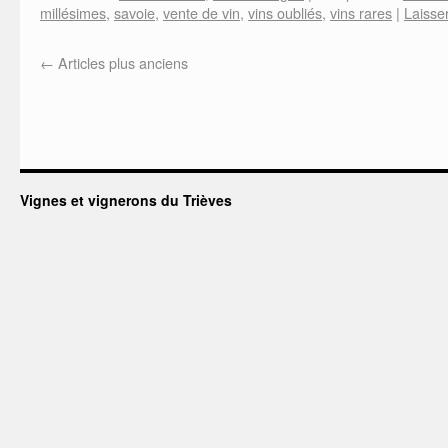
millésimes
,
savoie
,
vente de vin
,
vins oubliés
,
vins rares
|
Laisse
←
Articles plus anciens
Vignes et vignerons du Trièves