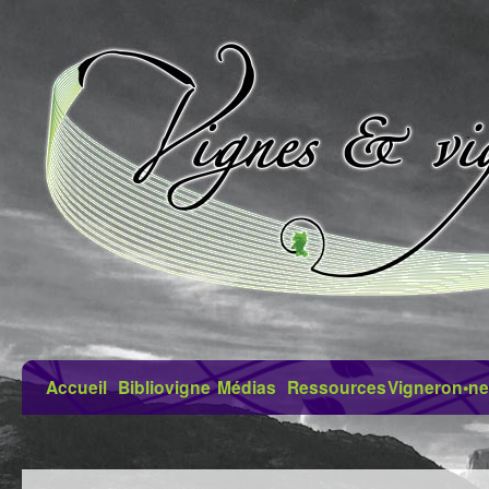
Accueil
Bibliovigne
Médias
Ressources
Vigneron•ne