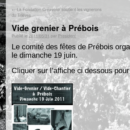
←
La Fondation Créavenir soutient les vignerons
du Trièves
Vide grenier à Prébois
Publié le
2011/05/31
par
President
Le comité des fêtes de Prébois orga
le dimanche 19 juin.
Cliquer sur l’affiche ci dessous pour 