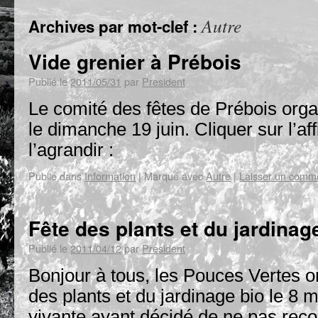
Autre
Archives par mot-clef :
Vide grenier à Prébois
Publié le
2011/05/31
par
President
Le comité des fêtes de Prébois orga
le dimanche 19 juin. Cliquer sur l’af
l’agrandir :
Publié dans
Information
|
Marqué avec
Autre
|
Laisser un comm
Fête des plants et du jardinag
Publié le
2011/04/12
par
President
Bonjour à tous, les Pouces Vertes 
des plants et du jardinage bio le 8 
vivante ayant décidé de ne pas reco