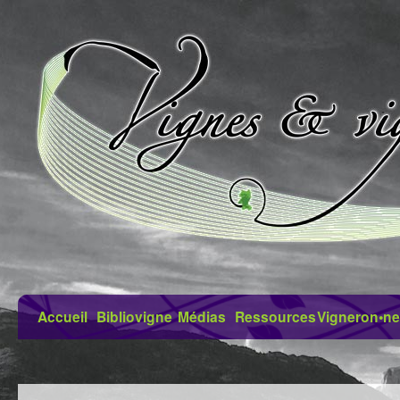
Accueil
Bibliovigne
Médias
Ressources
Vigneron•ne