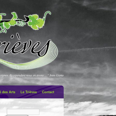
vignes. Et cependant nous en avons …" Jean Giono
é des Arts
Le Trièves
Contact