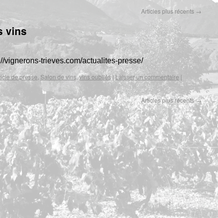
Articles plus récents
→
s vins
://vignerons-trieves.com/actualites-presse/
ticle de presse
,
Salon de vins
,
vins oubliés
|
Laisser un commentaire
|
Articles plus récents
→