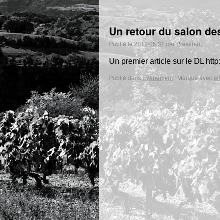
Un retour du salon de
Publié le
2012/05/31
par
President
Un premier article sur le DL http
Publié dans
Evènement
|
Marqué avec
ar