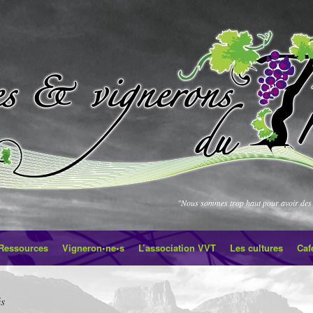
"Nous sommes trop haut pour avoir des 
Ressources
Vigneron•ne•s
L’association VVT
Les cultures
Caf
és