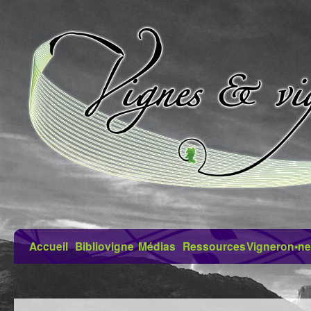
Accueil
Bibliovigne
Médias
Ressources
Vigneron•ne