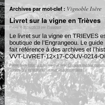
Vignoble Isère
Archives par mot-clef :
Livret sur la vigne en Trièves
Publié le
2014/08/19
par
President
Le livret sur la vigne en TRIEVES es
boutique de l’Engrangeou. Le guide 
fait référence à des archives et l’his
VVT-LIVRET-12×17-COUV-0214-O
Publié dans
Information
|
Marqué avec
Cépages oubliés
,
commu
Trièves
,
Vignoble Isère
|
Laisser un commentaire
|