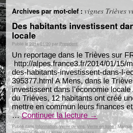
vignes Trièves v
Archives par mot-clef :
Des habitants investissent da
locale
Publié le
2014/01/20
par
President
Un reportage dans le Trièves sur F
http://alpes.france3.fr/2014/01/15/
des-habitants-investissent-dans-l-e
395377.html A Mens, dans le Triève
investissent dans l’économie locale
du Trièves, 12 habitants ont créé un
mettre en commun leurs finances et
…
Continuer la lecture
→
Publié dans
Information
,
Vente de vins
,
Vente en ligne
|
Marqué
isère vente de vin
|
Laisser un commentaire
|