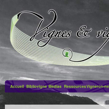
Accueil
Bibliovigne
Médias
Ressources
Vigneron•ne