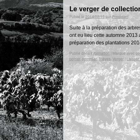
Le verger de collectio
Publié le
2014/02/15
par
President
Suite à la préparation des arbre
ont eu lieu cette automne 2013 
préparation des plantations 20
Publié dans
Information
|
Marqué avec
co
poirier
,
pommier
,
Trièves
,
Verger
|
Laisser