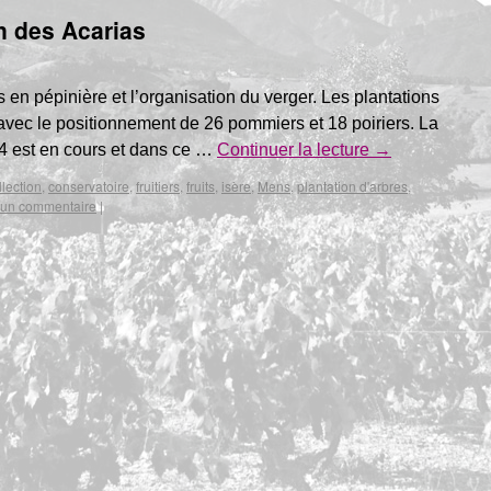
n des Acarias
s en pépinière et l’organisation du verger. Les plantations
avec le positionnement de 26 pommiers et 18 poiriers. La
14 est en cours et dans ce …
Continuer la lecture
→
llection
,
conservatoire
,
fruitiers
,
fruits
,
isère
,
Mens
,
plantation d'arbres
,
 un commentaire
|