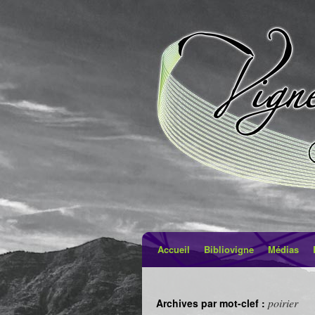
Accueil
Bibliovigne
Médias
poirier
Archives par mot-clef :