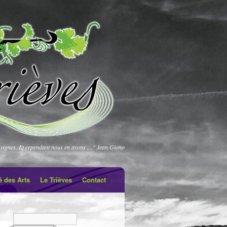
vignes. Et cependant nous en avons …" Jean Giono
é des Arts
Le Trièves
Contact