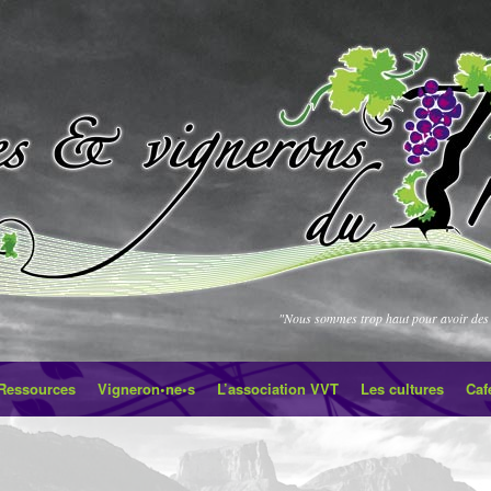
"Nous sommes trop haut pour avoir des 
Ressources
Vigneron•ne•s
L’association VVT
Les cultures
Caf