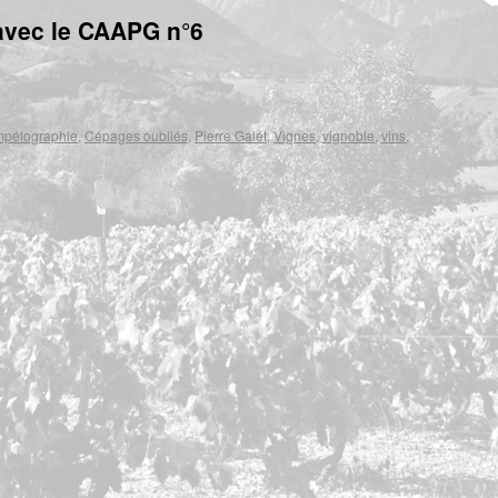
 avec le CAAPG n°6
pélographie
,
Cépages oubliés
,
Pierre Galet
,
Vignes
,
vignoble
,
vins
,