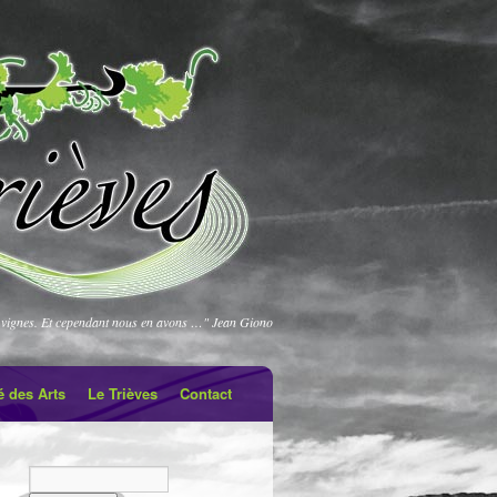
vignes. Et cependant nous en avons …" Jean Giono
é des Arts
Le Trièves
Contact