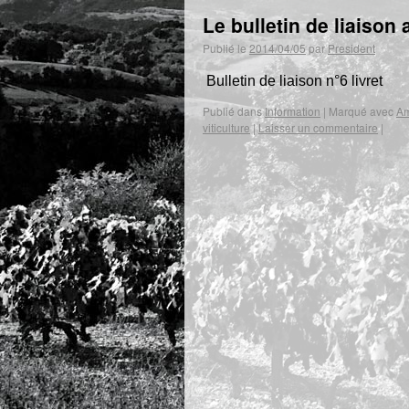
Le bulletin de liaison
Publié le
2014/04/05
par
President
Bulletin de liaison n°6 livret
Publié dans
Information
|
Marqué avec
Am
viticulture
|
Laisser un commentaire
|