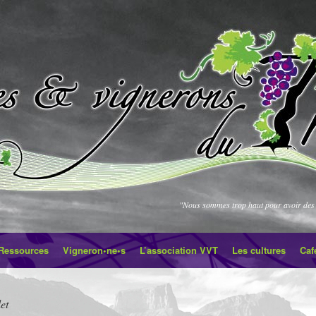
"Nous sommes trop haut pour avoir des 
Ressources
Vigneron•ne•s
L’association VVT
Les cultures
Caf
et