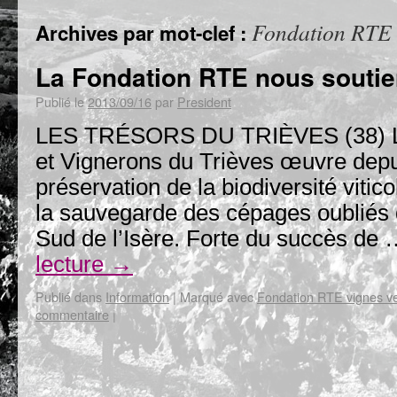
Fondation RTE v
Archives par mot-clef :
La Fondation RTE nous souti
Publié le
2013/09/16
par
President
LES TRÉSORS DU TRIÈVES (38) L’
et Vignerons du Trièves œuvre depu
préservation de la biodiversité vitic
la sauvegarde des cépages oubliés d
Sud de l’Isère. Forte du succès de
lecture
→
Publié dans
Information
|
Marqué avec
Fondation RTE vignes ve
commentaire
|