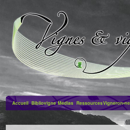
Accueil
Bibliovigne
Médias
Ressources
Vigneron•ne