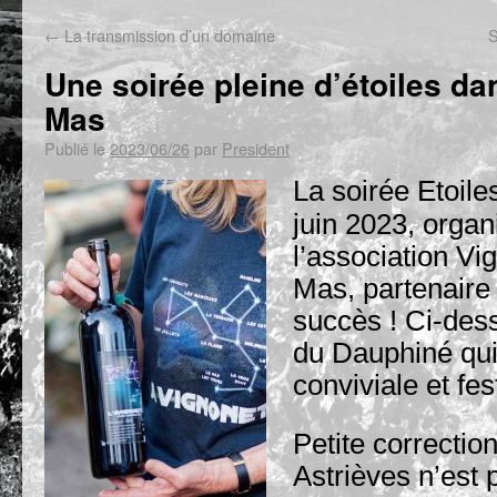
←
La transmission d’un domaine
S
Une soirée pleine d’étoiles da
Mas
Publié le
2023/06/26
par
President
La soirée Etoile
juin 2023, organ
l’association Vi
Mas, partenaire
succès ! Ci-dess
du Dauphiné qui
conviviale et fes
Petite correction
Astrièves n’est