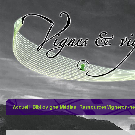
Accueil
Bibliovigne
Médias
Ressources
Vigneron•ne