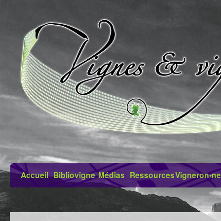
Accueil
Bibliovigne
Médias
Ressources
Vigneron•ne