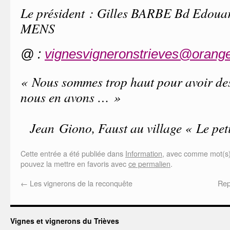
Le président : Gilles BARBE Bd Edou
MENS
@ :
vignesvigneronstrieves@orange
« Nous sommes trop haut pour avoir des
nous en avons … »
Jean Giono, Faust au village « Le peti
Cette entrée a été publiée dans
Information
, avec comme mot(s)
pouvez la mettre en favoris avec
ce permalien
.
←
Les vignerons de la reconquête
Rep
Vignes et vignerons du Trièves