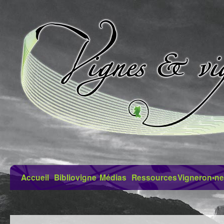
Accueil
Bibliovigne
Médias
Ressources
Vigneron•ne