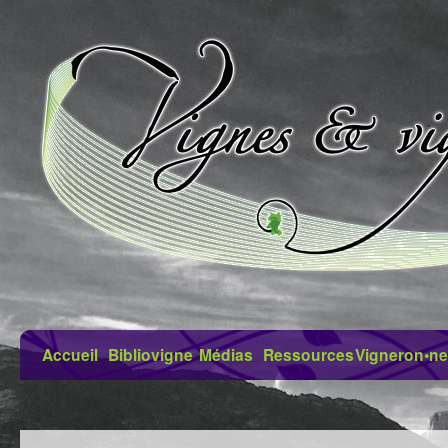
Accueil
Bibliovigne
Médias
Ressources
Vigneron•ne