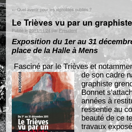
←
Quel avenir pour les vignobles oubliés ?
Le Trièves vu par un graphist
Publié le
2011/11/24
par
President
Exposition du 1er au 31 décembr
place de la Halle à Mens
Fasciné par le Trièves et notamment
de son cadre nat
graphiste gren
Bonnet s’attac
années à restit
ressentie au co
beauté de ce ter
travaux exposé