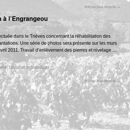
Articles plus récents
→
on à l’Engrangeou
ectuée dans le Trièves concernant la réhabilitation des
lantations. Une série de photos sera présente sur les murs
avril 2011. Travail d’enlèvement des pierres et nivelage …
istes
|
Laisser un commentaire
|
Articles plus récents
→