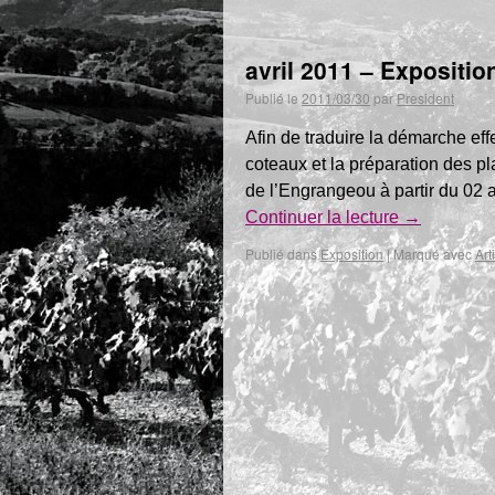
avril 2011 – Expositi
Publié le
2011/03/30
par
President
Afin de traduire la démarche eff
coteaux et la préparation des p
de l’Engrangeou à partir du 02 
Continuer la lecture
→
Publié dans
Exposition
|
Marqué avec
Art