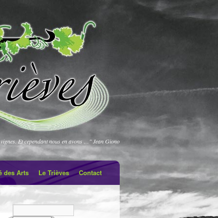
vignes. Et cependant nous en avons …" Jean Giono
é des Arts
Le Trièves
Contact