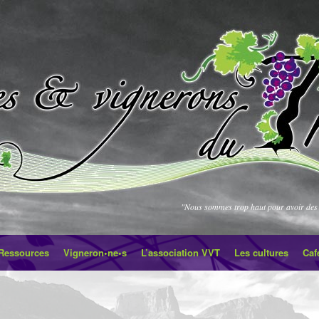
"Nous sommes trop haut pour avoir des 
Ressources
Vigneron•ne•s
L’association VVT
Les cultures
Caf