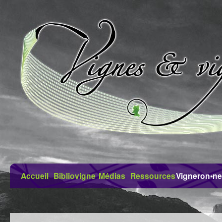
Accueil
Bibliovigne
Médias
Ressources
Vigneron•ne