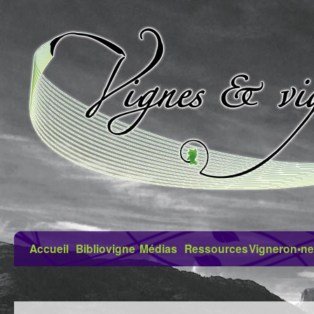
Accueil
Bibliovigne
Médias
Ressources
Vigneron•ne