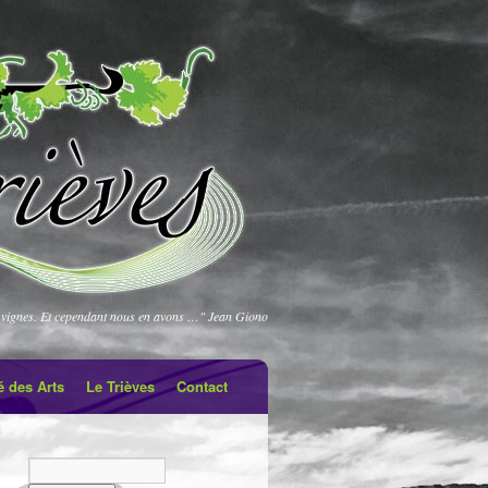
vignes. Et cependant nous en avons …" Jean Giono
é des Arts
Le Trièves
Contact