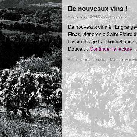
De nouveaux vins !
Publié le
2012/04/09
par
President
De nouveaux vins à l’Engrangeou
Finas, vigneron à Saint Pierre 
l’assemblage traditionnel ances
Douce …
Continuer la lecture
Publié dans
Information
|
Marqué avec
Vi