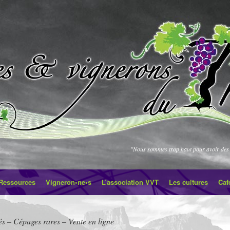
"Nous sommes trop haut pour avoir des 
Ressources
Vigneron•ne•s
L’association VVT
Les cultures
Caf
és – Cépages rares – Vente en ligne