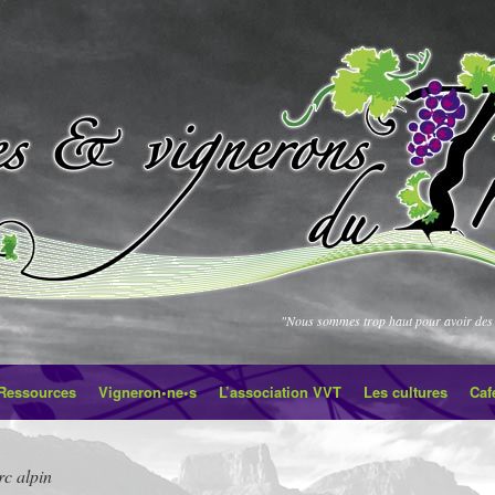
"Nous sommes trop haut pour avoir des 
Ressources
Vigneron•ne•s
L’association VVT
Les cultures
Caf
rc alpin