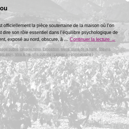
eou
st officiellement la pièce souterraine de la maison où l’on
st dire son rôle essentiel dans l’équilibre psychologique de
ement, exposé au nord, obscure, à …
Continuer la lecture
→
page oublié
,
cépage rares
,
Exposition
,
Mens
,
place de la halle
,
Trièves
,
'arc alpin
,
Vins Isère
,
vins oubliés
|
Laisser un commentaire
|