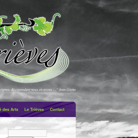
vignes. Et cependant nous en avons …" Jean Giono
é des Arts
Le Trièves
Contact