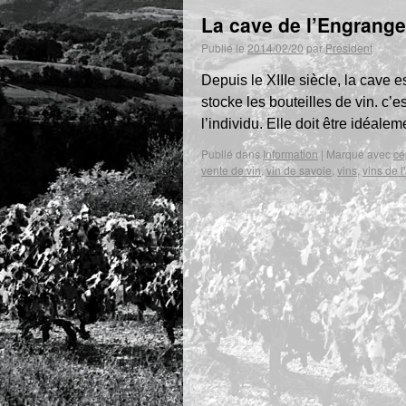
La cave de l’Engrang
Publié le
2014/02/20
par
President
Depuis le XIIIe siècle, la cave e
stocke les bouteilles de vin. c’e
l’individu. Elle doit être idéal
Publié dans
Information
|
Marqué avec
cé
vente de vin
,
vin de savoie
,
vins
,
vins de l