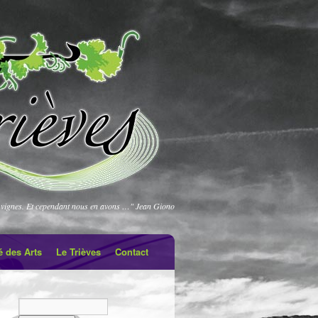
vignes. Et cependant nous en avons …" Jean Giono
é des Arts
Le Trièves
Contact