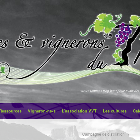
"Nous sommes trop haut pour avoir des 
Ressources
Vigneron•ne•s
L’association VVT
Les cultures
Caf
Campagne de distillation
→