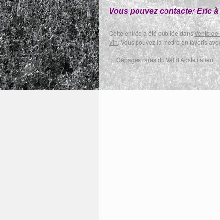
Vous pouvez contacter Eric 
Cette entrée a été publiée dans
Vente de 
Vin
. Vous pouvez la mettre en favoris av
←
Cépages rares du Val d’Aoste italien