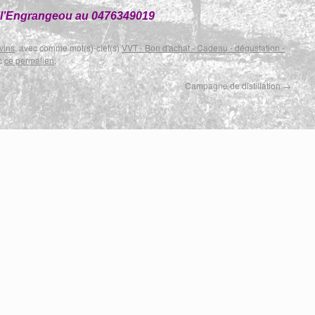
à l’Engrangeou au 0476349019
vins
, avec comme mot(s)-clef(s)
VVT - Bon d'achat - Cadeau - dégustation -
ec
ce permalien
.
Campagne de distillation
→