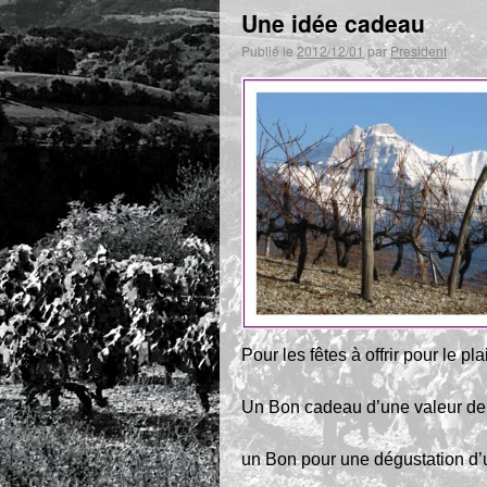
Une idée cadeau
Publié le
2012/12/01
par
President
Pour les fêtes à offrir pour le pla
Un Bon cadeau d’une valeur de 
un Bon pour une dégustation d’u