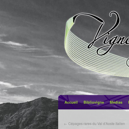
Accueil
Bibliovigne
Médias
←
Cépages rares du Val d’Aoste italien