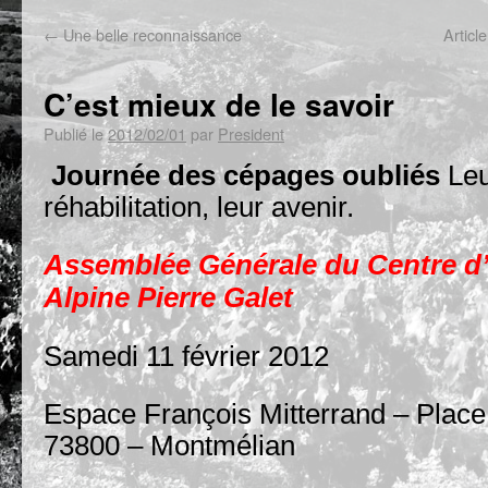
←
Une belle reconnaissance
Articl
C’est mieux de le savoir
Publié le
2012/02/01
par
President
Journée des cépages oubliés
Leu
réhabilitation, leur avenir.
Assemblée Générale du Centre d
Alpine Pierre Galet
Samedi 11 février 2012
Espace François Mitterrand – Place
73800 – Montmélian