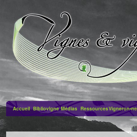
Accueil
Bibliovigne
Médias
Ressources
Vigneron•ne