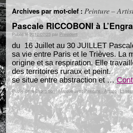
Peinture – Artis
Archives par mot-clef :
Pascale RICCOBONI à L’Engr
Publié le
2012/07/23
par
President
du 16 Juillet au 30 JUILLET Pascal
sa vie entre Paris et le Trièves. La
origine et sa respiration. Elle trava
des territoires ruraux et pei
se situe entre abstraction et …
Cont
Publié dans
Exposition
|
Marqué avec
Peinture - Artiste
|
Laisse