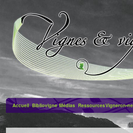
Accueil
Bibliovigne
Médias
Ressources
Vigneron•ne