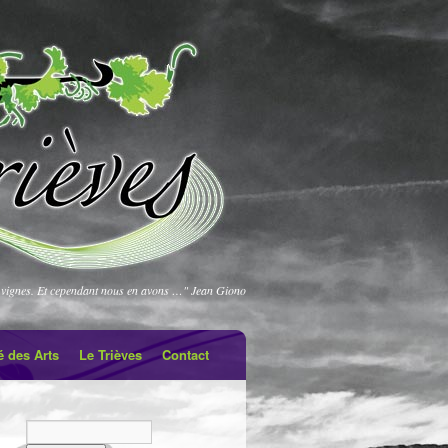
vignes. Et cependant nous en avons …" Jean Giono
é des Arts
Le Trièves
Contact