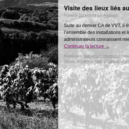
Visite des lieux liés 
Publié le
2014/03/08
par
President
Suite au dernier CA de VVT, il é
l’ensemble des installations et 
administrateurs connaissent mieu
Continuer la lecture
→
Publié dans
Evènement
,
Information
|
Mar
Trièves
,
Vignerons
,
Vignes
|
Laisser un c