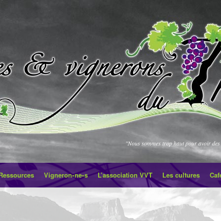
"Nous sommes trop haut pour avoir des 
Ressources
Vigneron•ne•s
L’association VVT
Les cultures
Caf