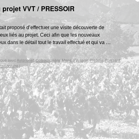
au projet VVT / PRESSOIR
tait proposé d’effectuer une visite découverte de
lieux liés au projet. Ceci afin que les nouveaux
x dans le détail tout le travail effectué et qui va …
qué avec
Avignonet
,
Coteaux
,
isère
,
Mens
,
Paysage
,
Prébois
,
Roissard
,
ommentaire
|