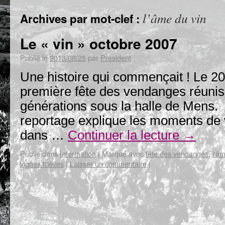
l’âme du vin
Archives par mot-clef :
Le « vin » octobre 2007
Publié le
2013/08/25
par
President
Une histoire qui commençait ! Le 20
première fête des vendanges réuniss
générations sous la halle de
reportage explique les moments de vi
dans …
Continuer la lecture
→
Publié dans
Information
|
Marqué avec
fête des vendanges
,
l'â
vignes trièves
|
Laisser un commentaire
|