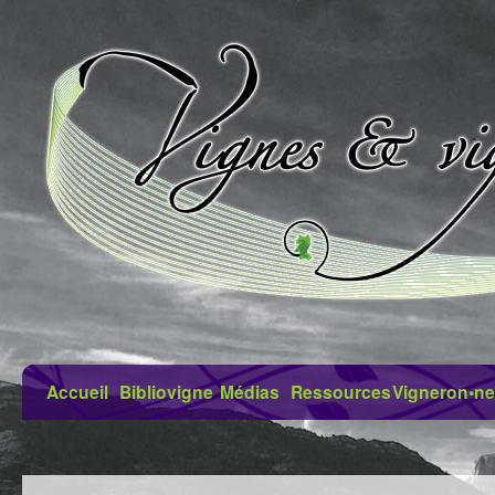
Accueil
Bibliovigne
Médias
Ressources
Vigneron•ne