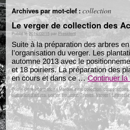
collection
Archives par mot-clef :
Le verger de collection des A
Publié le
2014/02/15
par
President
Suite à la préparation des arbres en
l’organisation du verger. Les plantat
automne 2013 avec le positionnem
et 18 poiriers. La préparation des p
en cours et dans ce …
Continuer la
Publié dans
Information
|
Marqué avec
collection
,
conservatoire
plantation d'arbres
,
poirier
,
pommier
,
Trièves
,
Verger
|
Laisser u