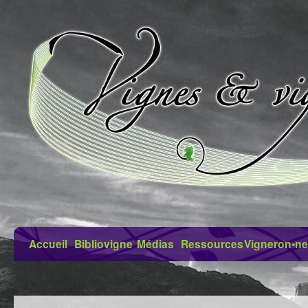
Accueil
Bibliovigne
Médias
Ressources
Vigneron•ne