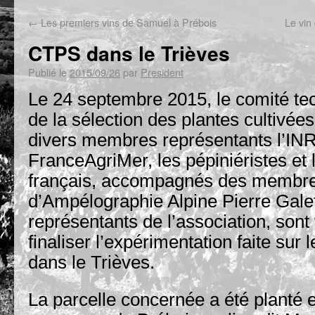
←
Les premiers vins de Samuel à Prébois
Le vin
CTPS dans le Trièves
Publié le
2015/09/26
par
President
Le 24 septembre 2015, le comité t
de la sélection des plantes cultivée
divers membres représentants l’INR
FranceAgriMer, les pépiniéristes et 
français, accompagnés des membre
d’Ampélographie Alpine Pierre Galet
représentants de l’association, sont
finaliser l’expérimentation faite sur
dans le Trièves.
La parcelle concernée a été planté 