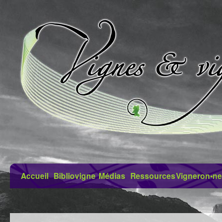
Accueil
Bibliovigne
Médias
Ressources
Vigneron•ne