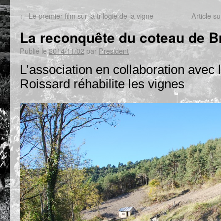
←
Le premier film sur la trilogie de la vigne
Article 
La reconquête du coteau de B
Publié le
2014/11/02
par
President
L’association en collaboration ave
Roissard réhabilite les vignes