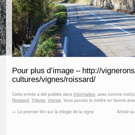
Pour plus d’image – http://vignerons
cultures/vignes/roissard/
Cette entrée a été publiée dans
Information
, avec comme mot(s)
Roissard
,
Trièves
,
Vignes
. Vous pouvez la mettre en favoris av
←
Le premier film sur la trilogie de la vigne
Article 