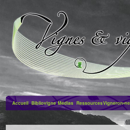
Accueil
Bibliovigne
Médias
Ressources
Vigneron•ne