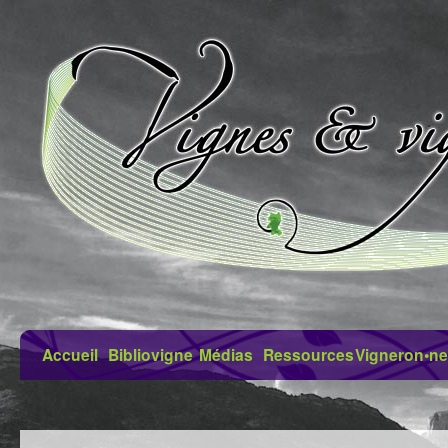
Accueil
Bibliovigne
Médias
Ressources
Vigneron•ne