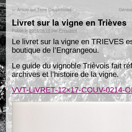
←
Article sur Terre Dauphinoise
Généal
Livret sur la vigne en Trièves
Publié le
2014/08/19
par
President
Le livret sur la vigne en TRIEVES es
boutique de l’Engrangeou.
Le guide du vignoble Trièvois fait r
archives et l’histoire de la vigne.
VVT-LIVRET-12×17-COUV-0214-O