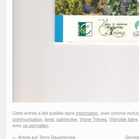
Cette entrée a été publiée dans
Information
, avec comme mot(s)
communication
,
livret
,
patrimoine
,
Vigne Trièves
,
Vignoble Isère
avec
ce permalien
.
←
Article sur Terre Dauphinoise
Généal