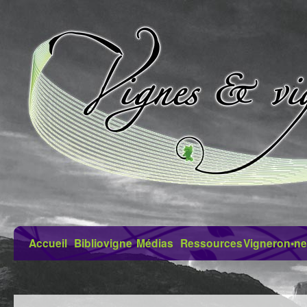
Accueil
Bibliovigne
Médias
Ressources
Vigneron•ne