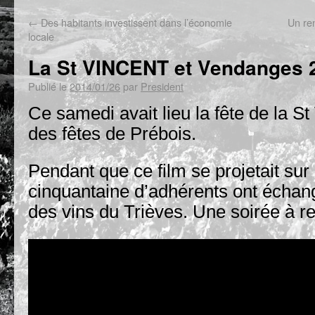
←
Des habitants investissent dans l’économie
Un re
locale
La St VINCENT et Vendanges 
Publié le
2014/01/26
par
President
Ce samedi avait lieu la fête de la St 
des fêtes de Prébois.
Pendant que ce film se projetait sur
cinquantaine d’adhérents ont échan
des vins du Trièves. Une soirée à r