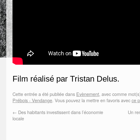
Film réalisé par Tristan Delus.
Cette entrée a été publiée dans
Evènement
, avec comme mot(s)
Prébois - Vendange
. Vous pouvez la mettre en favoris avec
ce 
←
Des habitants investissent dans l’économie
Un re
locale