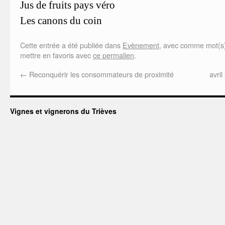
Jus de fruits pays véro
Les canons du coin
Cette entrée a été publiée dans
Evènement
, avec comme mot(s)
mettre en favoris avec
ce permalien
.
←
Reconquérir les consommateurs de proximité
avri
Vignes et vignerons du Trièves