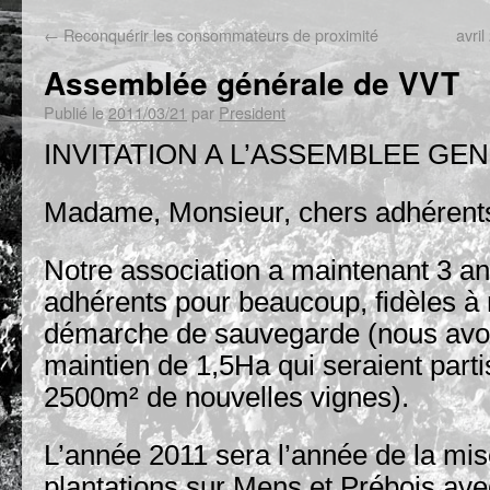
←
Reconquérir les consommateurs de proximité
avri
Assemblée générale de VVT
Publié le
2011/03/21
par
President
INVITATION A L’ASSEMBLEE GE
Madame, Monsieur, chers adhérent
Notre association a maintenant 3 an
adhérents pour beaucoup, fidèles à n
démarche de sauvegarde (nous avon
maintien de 1,5Ha qui seraient partis
2500m² de nouvelles vignes).
L’année 2011 sera l’année de la mi
plantations sur Mens et Prébois av