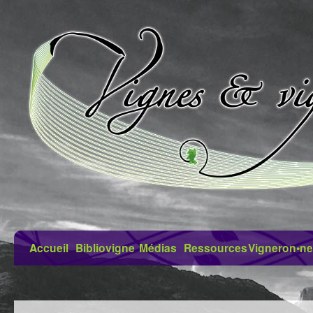
Accueil
Bibliovigne
Médias
Ressources
Vigneron•ne