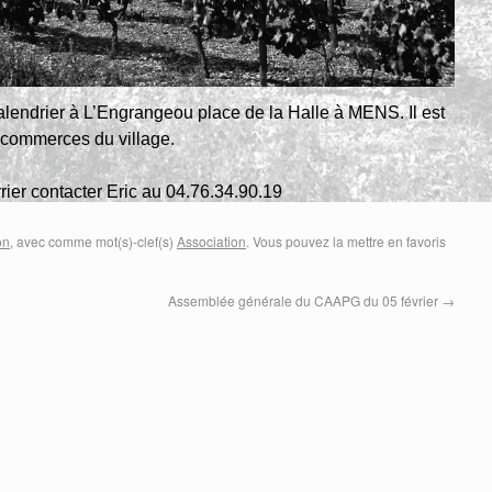
lendrier à L’Engrangeou place de la Halle à MENS. Il est
 commerces du village.
rier contacter Eric au 04.76.34.90.19
on
, avec comme mot(s)-clef(s)
Association
. Vous pouvez la mettre en favoris
Assemblée générale du CAAPG du 05 février
→