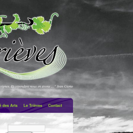
vignes. Et cependant nous en avons …" Jean Giono
é des Arts
Le Trièves
Contact