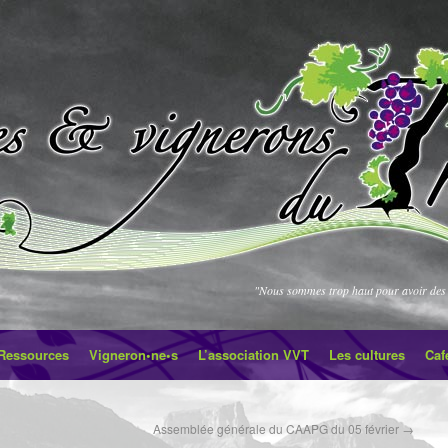
"Nous sommes trop haut pour avoir des 
Ressources
Vigneron•ne•s
L’association VVT
Les cultures
Caf
Assemblée générale du CAAPG du 05 février
→