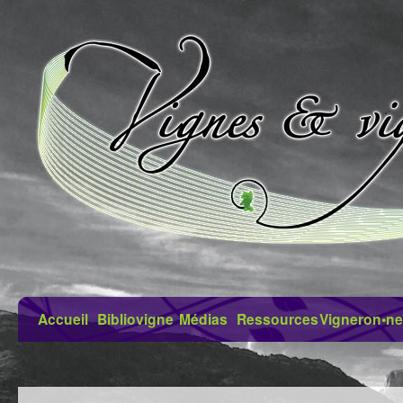
Accueil
Bibliovigne
Médias
Ressources
Vigneron•ne